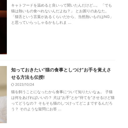
キャトフードを温めると良いって聞いたんだけど…。 「でも
猫は熱いもの食べれないんだよね？」 とお困りのあなた。
「猫舌という言葉があるくらいだから、当然熱いものはNG」
と思っていらっしゃるかもしれま ...
知っておきたい”猫の食事としつけ”お手を覚えさ
せる方法も伝授!
2023/10/24
猫を飼うことになったから食事について知りたいなぁ。 子猫
は何をあげればいいの？ 犬は”お手”とか”待てを”させるけど猫
ってどうなの？ そもそも猫のしつけってどこまでするんだろ
う？ そのような疑問にお答 ...