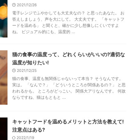
2021/12/26
電子レンジでふやかしても大丈夫なの？ と思ったあなた。 お
答えしましょう、声を大にして。 大丈夫です。 「キャットフ
ードを温める」 と聞くと、確かに少し想像しにくいですよ
ね。 ビジュアル的にも、温度的 ...
猫の食事の温度って、どれくらいがいいの?適切な
温度が知りたい!
2021/12/25
猫の食事、温度も無関係じゃないって本当？ そうなんです。
実は。 「なんで？」 「どういうところが関係あるの？」 と思
われるかも。 ところがどっこい。 関係大アリなんです。 何故
ならですね、猫はもともと ...
キャットフードを温めるメリットと方法を教えて!
注意点はある?
2022/1/19