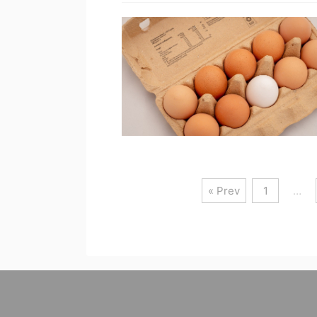
« Prev
1
…