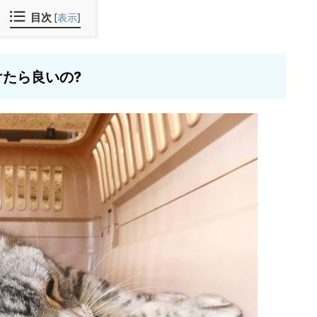
目次
[
表示
]
たら良いの?