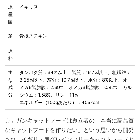
原
イギリス
産
国
第
骨抜きチキン
一
原
料
主
タンパク質：34%以上、脂質：16.7%以上、粗繊維：
な
3.25%以下、灰分：10.7%以下、水分：8%以下、オ
成
メガ6脂肪酸：2.99%、オメガ3脂肪酸：0.82%、カル
分
シウム：1.58%、リン：1.1%
エネルギー（100gあたり）：405kcal
カナガンキャットフードは創立者の「本当に高品質
なキャットフードを作りたい」という思いから開発
され、イギリス産グレインフリーキャットフードと