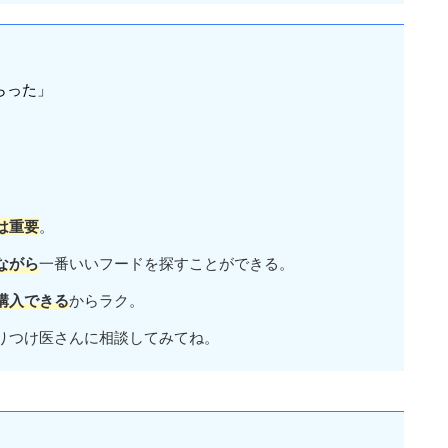
らった」
」
は重要
。
ながら
一番いいフードを探すことができる。
購入できる
からラク。
りつけ医さんに相談してみてね。