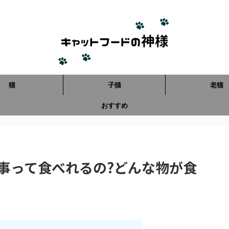
猫
子猫
老猫
おすすめ
事って食べれるの?どんな物が食