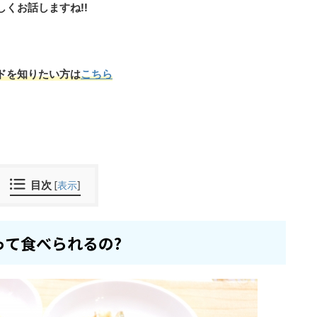
しくお話しますね!!
ドを知りたい方は
こちら
。
目次
[
表示
]
って食べられるの?