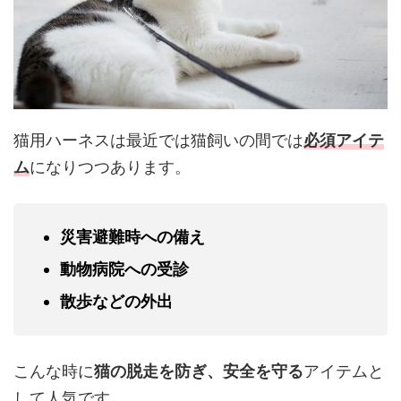
猫用ハーネスは最近では猫飼いの間では
必須アイテ
ム
になりつつあります。
災害避難時への備え
動物病院への受診
散歩などの外出
こんな時に
猫の脱走を防ぎ、安全を守る
アイテムと
して人気です。